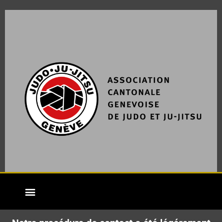
Membre affilié ACGJJ